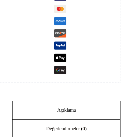
Pompası
İnverteri
Sürücüsü
adet
Açıklama
Değerlendirmeler (0)