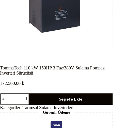
TommaTech 110 kW 150HP 3 Faz/380V Sulama Pompası
İnverteri Sürücüsü
172.500,00
₺
TommaTech
Sepete Ekle
110
kW
Kategoriler:
Tarımsal Sulama Inverterleri
150HP
Güvenli Ödeme
3
Faz/380V
Sulama