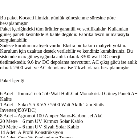
Bu paket Kocaeli ilimizin günlük güneşlenme süresine göre
hesaplanmıştır.
Paket içeriğindeki tüm ürünler garantili ve sertifikalıdır. Kullanılan
güneş paneli kesinlikle B kalite değildir. Fabrika tescil numarasıyla
sorgulanabilir.
Sadece kurulum maliyeti vardır. Ekstra bir bakım maliyeti yoktur.
Kurulum için uzaktan destek verilebilir ve kendiniz kurabilrsiniz. Bu
sistemde max güneş ışığında anlık olarak 3300 watt DC enerji
üetilmektedir. 9.6 kw DC depolama mevcuttur. AC çıkış gücü ise anlık
olarak 2500 watt ve AC depolama ise 7 kwh olarak hesaplanmıştır.
Paket İçeriği
6 Adet –TommaTech 550 Watt Half-Cut Monokristal Güneş Paneli A+
Kalite
1 Adet – Sako 5.5 KVA / 5500 Watt Akıllı Tam Sinüs
İnverter(450VDC)
8 Adet – Agromot 100 Amper Nano-Karbon Jel Akü
20 Metre – 6 mm UV Kırmızı Solar Kablo
20 Metre – 6 mm UV Siyah Solar Kablo
14 Adet- A Profil Konstrüksiyon
14 Adet- Orta Ve Sonlandırıcı Tutucu