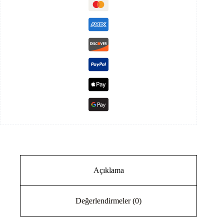
Sistem
Paketi
7kwh
Depolamalı
adet
Açıklama
Değerlendirmeler (0)