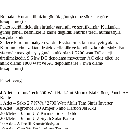
Bu paket Kocaeli ilimizin günlük güneşlenme süresine göre
hesaplanmıştır.
Paket içeriğindeki tüm ürünler garantili ve sertifikalıdır. Kullanılan
güneş paneli kesinlikle B kalite değildir. Fabrika tescil numarasıyla
sorgulanabilir.
Sadece kurulum maliyeti vardır. Ekstra bir bakım maliyeti yoktur.
Kurulum için uzaktan destek verilebilir ve kendiniz kurabilrsiniz. Bu
sistemde max güneş ışığında anlık olarak 2200 watt DC enerji
üretilmektedir. 9.6 kw DC depolama mevcuttur. AC çıkış gücü ise
anlık olarak 1800 watt ve AC depolama ise 7 kwh olarak
hesaplanmıştır.
Paket İçeriği
4 Adet –TommaTech 550 Watt Half-Cut Monokristal Güneş Paneli A+
Kalite
1 Adet – Sako 2.7 KVA / 2700 Watt Akıllı Tam Sinüs İnverter
8 Adet – Agromot 100 Amper Nano-Karbon Jel Akü
20 Metre – 6 mm UV Kırmızı Solar Kablo
20 Metre – 6 mm UV Siyah Solar Kablo
10 Adet- A Profil Konstrüksiyon
10 Adet- Orta Ve Sonlandırıcı Tutucu