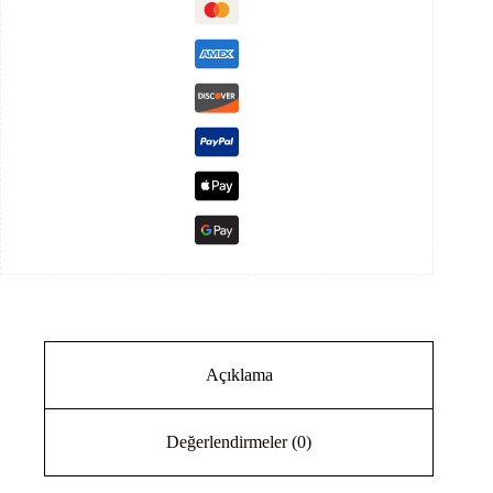
Sistem
Paketi
7kwh
Depolamalı
adet
Açıklama
Değerlendirmeler (0)