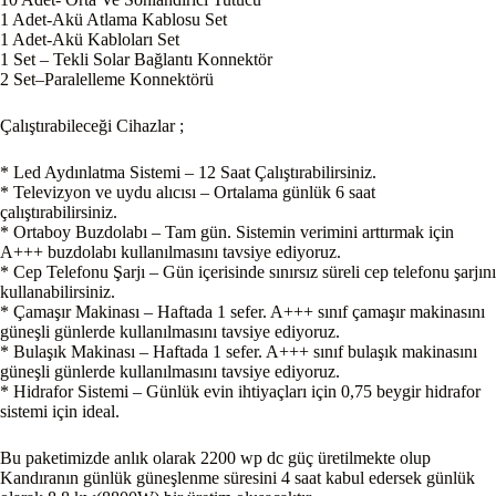
1 Adet-Akü Atlama Kablosu Set
1 Adet-Akü Kabloları Set
1 Set – Tekli Solar Bağlantı Konnektör
2 Set–Paralelleme Konnektörü
Çalıştırabileceği Cihazlar ;
* Led Aydınlatma Sistemi – 12 Saat Çalıştırabilirsiniz.
* Televizyon ve uydu alıcısı – Ortalama günlük 6 saat
çalıştırabilirsiniz.
* Ortaboy Buzdolabı – Tam gün. Sistemin verimini arttırmak için
A+++ buzdolabı kullanılmasını tavsiye ediyoruz.
* Cep Telefonu Şarjı – Gün içerisinde sınırsız süreli cep telefonu şarjını
kullanabilirsiniz.
* Çamaşır Makinası – Haftada 1 sefer. A+++ sınıf çamaşır makinasını
güneşli günlerde kullanılmasını tavsiye ediyoruz.
* Bulaşık Makinası – Haftada 1 sefer. A+++ sınıf bulaşık makinasını
güneşli günlerde kullanılmasını tavsiye ediyoruz.
* Hidrafor Sistemi – Günlük evin ihtiyaçları için 0,75 beygir hidrafor
sistemi için ideal.
Bu paketimizde anlık olarak 2200 wp dc güç üretilmekte olup
Kandıranın günlük güneşlenme süresini 4 saat kabul edersek günlük