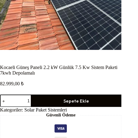
Kocaeli Güneş Paneli 2.2 kW Günlük 7.5 Kw Sistem Paketi
7kwh Depolamalı
82.999,00
₺
Kocaeli
Sepete Ekle
Güneş
Paneli
Kategoriler:
Solar Paket Sistemleri
2.2
Güvenli Ödeme
kW
Günlük
7.5
Kw