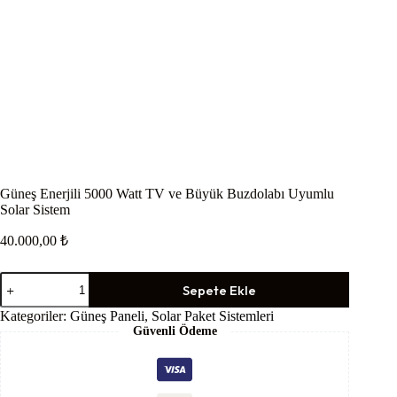
Güneş Enerjili 5000 Watt TV ve Büyük Buzdolabı Uyumlu
Solar Sistem
40.000,00
₺
Güneş
Sepete Ekle
Enerjili
5000
Kategoriler:
Güneş Paneli
,
Solar Paket Sistemleri
Watt
Güvenli Ödeme
TV
ve
Büyük
Buzdolabı