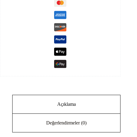
Uyumlu
Solar
Sistem
adet
Açıklama
Değerlendirmeler (0)