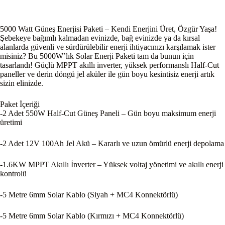
5000 Watt Güneş Enerjisi Paketi – Kendi Enerjini Üret, Özgür Yaşa!
Şebekeye bağımlı kalmadan evinizde, bağ evinizde ya da kırsal
alanlarda güvenli ve sürdürülebilir enerji ihtiyacınızı karşılamak ister
misiniz? Bu 5000W’lık Solar Enerji Paketi tam da bunun için
tasarlandı! Güçlü MPPT akıllı inverter, yüksek performanslı Half-Cut
paneller ve derin döngü jel aküler ile gün boyu kesintisiz enerji artık
sizin elinizde.
Paket İçeriği
-2 Adet 550W Half-Cut Güneş Paneli – Gün boyu maksimum enerji
üretimi
-2 Adet 12V 100Ah Jel Akü – Kararlı ve uzun ömürlü enerji depolama
-1.6KW MPPT Akıllı İnverter – Yüksek voltaj yönetimi ve akıllı enerji
kontrolü
-5 Metre 6mm Solar Kablo (Siyah + MC4 Konnektörlü)
-5 Metre 6mm Solar Kablo (Kırmızı + MC4 Konnektörlü)