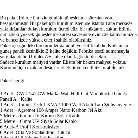
Bu paket Edirne ilimizin günlük güneşlenme süresine göre
hesaplanmıştır. Bu paket için kurulum istenirse İstanbul ana merkeze
yakınlığından dolayı kurulum ücreti cüzi bir miktar olacaktır. Edirne
ilimizdeki yüksek güneşlenme süresi sayesinde evinizde karavanınızda
ve bahçenizde yüksek enerji sahibi olabilirsiniz.
Paket içeriğindeki tüm ürünler garantili ve sertifikalıdır. Kullanılan
güneş paneli kesinlikle B kalite değildir. Fabrika tescil numarasıyla
sorgulanabilir. Ürünler A+ kalite olarak gönderilecektir.
Sadece kurulum maliyeti vardır. Ekstra bir bakım maliyeti yoktur.
Kurulum için uzaktan destek verilebilir ve kendiniz kurabilrsiniz.
Paket İçeriği
1 Adet –CWT-545 CW Marka Watt Half-Cut Monokristal Güneş
Paneli A+ Kalite
1 Adet – TommaTech 1 KVA / 1000 Watt Akıllı Tam Sinüs İnverter
1 Adet – Agromot 100 Amper Nano-Karbon Jel Akü
5 Metre – 6 mm UV Kırmızı Solar Kablo
5 Metre – 6 mm UV Siyah Solar Kablo
6 Adet- A Profil Konstrüksiyon
6 Adet- Orta Ve Sonlandırıcı Tutucu
1 Adet-Akü Atlama Kablosu Set