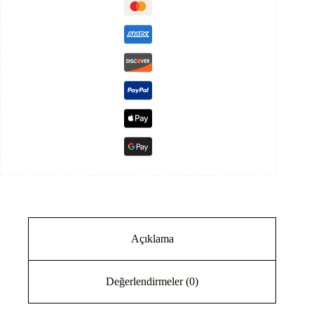
Kw
Sistem
Paketi
adet
Açıklama
Değerlendirmeler (0)