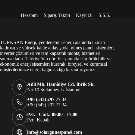
Hesabım
Sipariş Takibi
Kayıt Ol
S.S.S.
TÜRKSAN Enerji, yenilenebilir enerji alanında uzman
kadrosu ve yüksek kalite anlayışıyla, güneş paneli sistemleri,
inverter çözümleri ve tam kapsamlı montaj hizmetleri
sunmaktadır. Türkiye’nin dört bir yanında sürdürülebilir ve
ekonomik enerji sistemleri kurarak, bireysel ve kurumsal
müşterilerimize enerji bağımsızlığı kazandırıyoruz.
Adil Mh. Hamidiye Cd. İbrik Sk.
No.10 Sultanbeyli / İstanbul
+90 (543) 297 77 34
+90 (543) 297 77 34
Pzt. - Cmt.: 09.00 - 17.00
Pzr.: Kapalı
info@solargunespanel.com