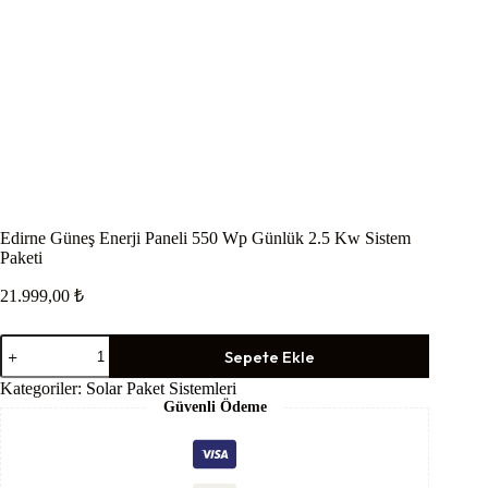
Edirne Güneş Enerji Paneli 550 Wp Günlük 2.5 Kw Sistem
Paketi
21.999,00
₺
Edirne
Sepete Ekle
Güneş
Enerji
Kategoriler:
Solar Paket Sistemleri
Paneli
Güvenli Ödeme
550
Wp
Günlük
2.5