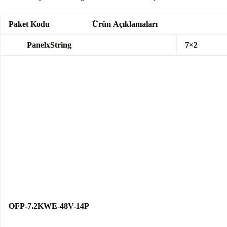
Paket
Kodu Ürün
Açıkl
PanelxString
7×
OFP-7.2KWE-48V-14P