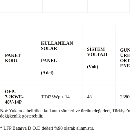
KULLANILAN
SOLAR
SİSTEM
GÜ
VOLTAJI
PAKET
ÜRE
KODU
PANEL
OR
ENE
(Volt)
(Adet)
OFP-
7.2KWE-
TT425Wp x 14
48
2380
48V-14P
Not: Yukarıda belirtilen kullanım süreleri ve üretim değerleri, Türkiye
değişkenlik gösterebilir.
* LFP Batarya D.O.D değeri %90 olarak alınmıştır.