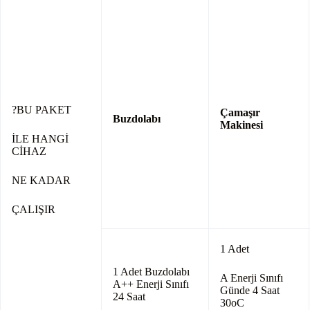
?BU PAKET
Çamaşır
Buzdolabı
Makinesi
İLE HANGİ
CİHAZ
NE KADAR
ÇALIŞIR
1 Adet
1 Adet Buzdolabı
A Enerji Sınıfı
A++ Enerji Sınıfı
Günde 4 Saat
24 Saat
30oC