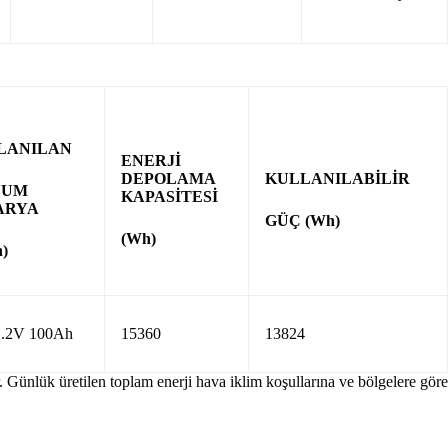
LANILAN
ENERJİ
DEPOLAMA
KULLANILABİLİR
YUM
KAPASİTESİ
ARYA
GÜÇ (Wh)
(Wh)
h)
1.2V 100Ah
15360
13824
. Günlük üretilen toplam enerji hava iklim koşullarına ve bölgelere göre