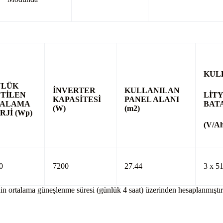
KUL
NLÜK
İNVERTER
KULLANILAN
TİLEN
LİT
KAPASİTESİ
PANEL
ALANI
TALAMA
BAT
(W)
(m
2
)
RJİ
(Wp)
(V/A
0
7200
27.44
3 x 5
’nin ortalama güneşlenme süresi (günlük 4 saat) üzerinden hesaplanmıştır