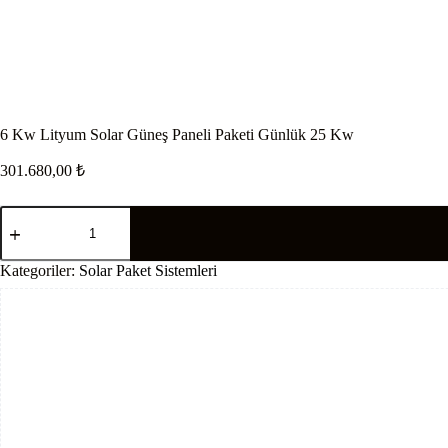
6 Kw Lityum Solar Güneş Paneli Paketi Günlük 25 Kw
301.680,00
₺
6
Kw
Lityum
Solar
Kategoriler:
Solar Paket Sistemleri
Güneş
Paneli
Paketi
Günlük
25
Kw
adet