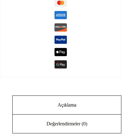
Güneş
Paneli
Solar
455
Watt
adet
Açıklama
Değerlendirmeler (0)