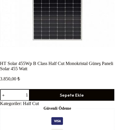
HT Solar 455Wp B Class Half Cut Monokristal Güneş Paneli
Solar 455 Watt
3.850,00
₺
HT
Sepete Ekle
Solar
455Wp
Kategoriler:
Half Cut
B
Güvenli Ödeme
Class
Half
Cut
Monokristal